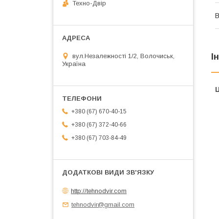
Техно-Двір
В
І
вул.Незалежності 1/2, Волочиськ,
Україна
Ц
+380 (67) 670-40-15
+380 (67) 372-40-66
+380 (67) 703-84-49
http://tehnodvir.com
tehnodvir@gmail.com