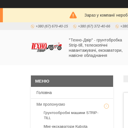
Зараз у компанії неро
+380 (67) 670-40-15
+380 (67) 372-40-66
+380
"Техно-Двір" - грунтобробка
Strip-till, телескопічні
навантажувачі, екскаватори,
навісне обладнання
Головна
Ми пропонуємо
Грунтообробні машини STRIP-
TILL
Міні-екскаватори Kubota