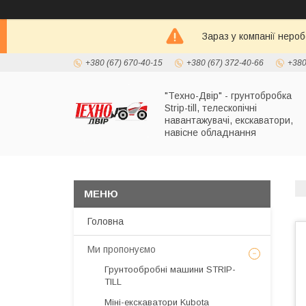
Зараз у компанії неро
+380 (67) 670-40-15
+380 (67) 372-40-66
+380
"Техно-Двір" - грунтобробка
Strip-till, телескопічні
навантажувачі, екскаватори,
навісне обладнання
Головна
Ми пропонуємо
Грунтообробні машини STRIP-
TILL
Міні-екскаватори Kubota