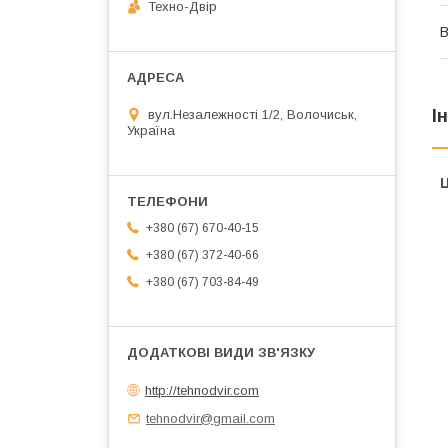
Техно-Двір
В
І
вул.Незалежності 1/2, Волочиськ,
Україна
Ц
+380 (67) 670-40-15
+380 (67) 372-40-66
+380 (67) 703-84-49
http://tehnodvir.com
tehnodvir@gmail.com