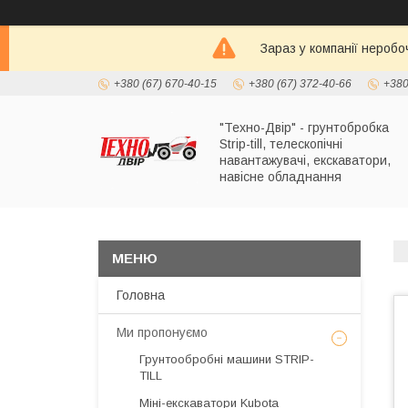
Зараз у компанії неробо
+380 (67) 670-40-15
+380 (67) 372-40-66
+380
"Техно-Двір" - грунтобробка
Strip-till, телескопічні
навантажувачі, екскаватори,
навісне обладнання
Головна
Ми пропонуємо
Грунтообробні машини STRIP-
TILL
Міні-екскаватори Kubota