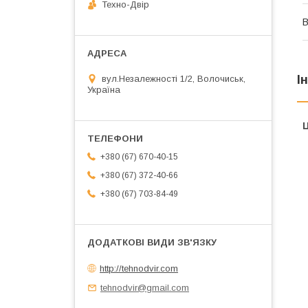
Техно-Двір
В
І
вул.Незалежності 1/2, Волочиськ,
Україна
Ц
+380 (67) 670-40-15
+380 (67) 372-40-66
+380 (67) 703-84-49
http://tehnodvir.com
tehnodvir@gmail.com