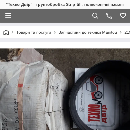
"Техно-Двір" - грунтобробка Strip-till, телескопічні навант
Товари та послуги
Запчастини до техніки Manitou
21