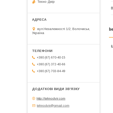
Техно-Двір
В
І
вул.Незалежності 1/2, Волочиськ,
Україна
Ц
+380 (67) 670-40-15
+380 (67) 372-40-66
+380 (67) 703-84-49
http://tehnodvir.com
tehnodvir@gmail.com