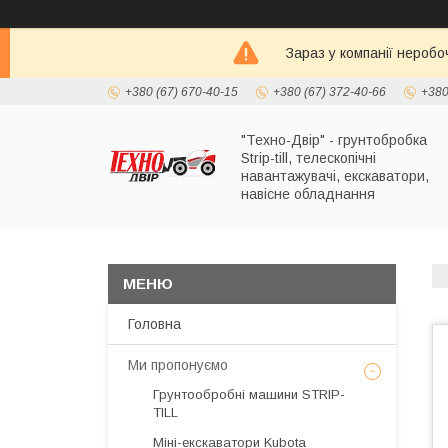
Зараз у компанії неробо
+380 (67) 670-40-15
+380 (67) 372-40-66
+380
"Техно-Двір" - грунтобробка
Strip-till, телескопічні
навантажувачі, екскаватори,
навісне обладнання
Головна
Ми пропонуємо
Грунтообробні машини STRIP-
TILL
Міні-екскаватори Kubota