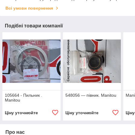
Всі умови повернення
Подібні товари компанії
105664 - Пильник .
548056 — півник. Manitou
Mani
Manitou
Ціну уточнюйте
Ціну уточнюйте
Цін
Про нас