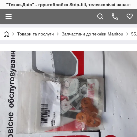
"Техно-Двір" - грунтобробка Strip-till, телескопічні навант
Товари та послуги
Запчастини до техніки Manitou
55