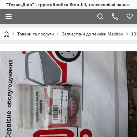
"Техно-Двір" - грунтобробка Strip-till, телескопічні навант
Товари та послуги
Запчастини до техніки Manitou
13