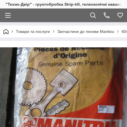
"Техно-Двір" - грунтобробка Strip-till, телескопічні навант
Товари та послуги
Запчастини до техніки Manitou
60