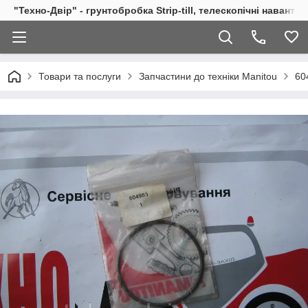
"Техно-Двір" - грунтобробка Strip-till, телескопічні навант
Товари та послуги
Запчастини до техніки Manitou
60