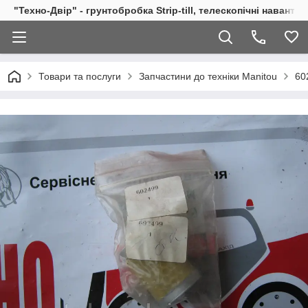
"Техно-Двір" - грунтобробка Strip-till, телескопічні навант
Товари та послуги
Запчастини до техніки Manitou
60