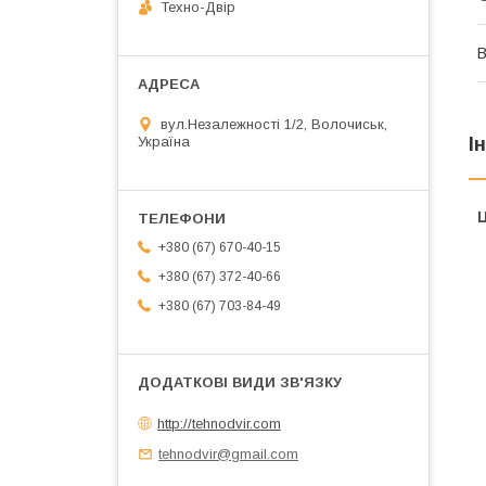
Техно-Двір
В
вул.Незалежності 1/2, Волочиськ,
Україна
І
Ц
+380 (67) 670-40-15
+380 (67) 372-40-66
+380 (67) 703-84-49
http://tehnodvir.com
tehnodvir@gmail.com