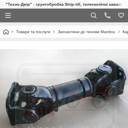
"Техно-Двір" - грунтобробка Strip-till, телескопічні навант
Товари та послуги
Запчастини до техніки Manitou
Ка