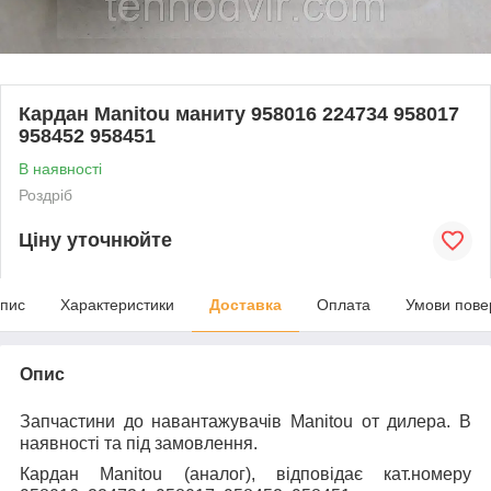
Кардан Manitou маниту 958016 224734 958017
958452 958451
В наявності
Роздріб
Ціну уточнюйте
пис
Характеристики
Доставка
Оплата
Умови пове
Опис
Запчастини до навантажувачів
Manitou
от дилера.
В
наявності та під замовлення
.
Кардан
Manitou
(аналог), відповідає кат.номеру