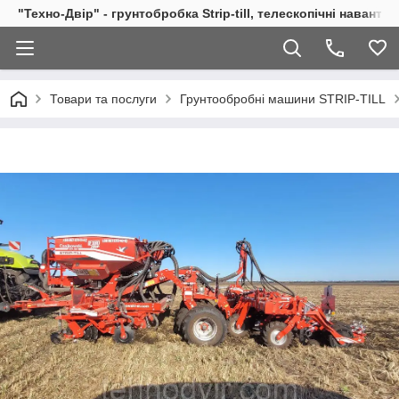
"Техно-Двір" - грунтобробка Strip-till, телескопічні навант
Товари та послуги
Грунтообробні машини STRIP-TILL