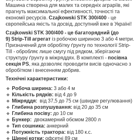
Машина створена для малих та середніх аграріїв, які
прагнуть максимальної ефективності, точності та
економії ресурсів.
Czajkowski
STK 300/400
- це
європейська якість та досвід, доступний вже в Україні!
Czajkowskі
STK 300/400
- це багаторядний (до
9)
Strip-Till
агрегат
із робочою шириною 3 або 4 метри.
Призначений для обробітку ґрунту по технології Strip-
Till - обробляє лише смугу під рядком, зберігаючи
структуру ґрунту в міжряддях. В комплекті -
посівна
секція PS
, яка дозволяє проводити висів одночасно з
обробітком і внесенням добрив.
Технічні характеристики:
🔹
Робоча ширина:
3 або 4 м
🔹
Кількість рядків:
від 4 до 9
🔹
Міжряддя:
від 37,5 до 75 см (швидке регулювання)
🔹
Глибина розпушування:
від 20 до 35 см
🔹
Глибина посіву:
до 10 см
🔹
Бункер:
двокамерний обємом 2800 л
🔹
Тип сошника:
анкерний
🔹
Потужність трактора:
від 180 к.с.
🔹
Шинні котки:
офсетні 89 см